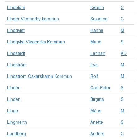
Lindblom
Kerstin
C
Linder Vimmerby kommun
Susanne
C
Lindqvist
Hanne
M
Lindqvist Västerviks Kommun
Maud
S
Lindstedt
Lennart
KD
Lindström
Eva
M
Lindström Oskarshamn Kommun
Rolf
M
Lindén
Carl-Peter
S
Lindén
Birgitta
S
Linge
Måns
M
Lingmerth
Anette
S
Lundberg
Anders
C