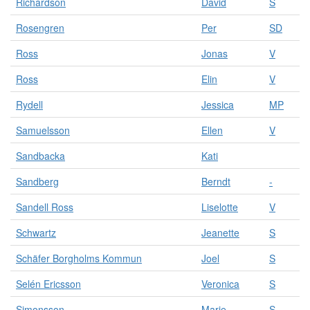
Richardson
David
S
Rosengren
Per
SD
Ross
Jonas
V
Ross
Elin
V
Rydell
Jessica
MP
Samuelsson
Ellen
V
Sandbacka
Kati
Sandberg
Berndt
-
Sandell Ross
Liselotte
V
Schwartz
Jeanette
S
Schäfer Borgholms Kommun
Joel
S
Selén Ericsson
Veronica
S
Simonsson
Marie
S