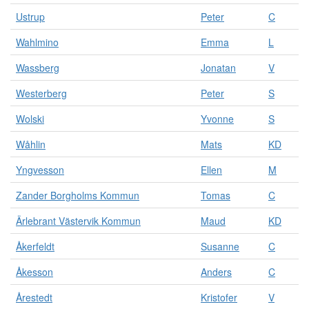
Ustrup
Peter
C
Wahlmino
Emma
L
Wassberg
Jonatan
V
Westerberg
Peter
S
Wolski
Yvonne
S
Wåhlin
Mats
KD
Yngvesson
Ellen
M
Zander Borgholms Kommun
Tomas
C
Ärlebrant Västervik Kommun
Maud
KD
Åkerfeldt
Susanne
C
Åkesson
Anders
C
Årestedt
Kristofer
V