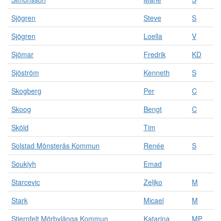
Sjögren
Steve
S
Sjögren
Loella
V
Sjömar
Fredrik
KD
Sjöström
Kenneth
S
Skogberg
Per
C
Skoog
Bengt
C
Sköld
Tim
Solstad Mönsterås Kommun
Renée
S
Soukiyh
Emad
Starcevic
Zeljko
M
Stark
Micael
M
Stjernfelt Mörbylånga Kommun
Katarina
MP