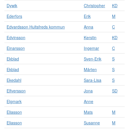
Dywik
Christopher
KD
Ederfors
Erik
M
Edvardsson Hultsfreds kommun
Anna
C
Edvinsson
Kerstin
KD
Einarsson
Ingemar
C
Ekblad
Sven-Erik
S
Ekblad
Mårten
S
Ekedahl
Sara-Lisa
S
Elfversson
Jona
SD
Elgmark
Anne
Eliasson
Mats
M
Eliasson
Susanne
M