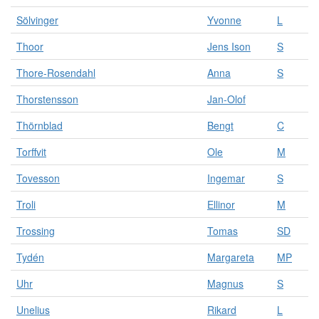
Sölvinger
Yvonne
L
Thoor
Jens Ison
S
Thore-Rosendahl
Anna
S
Thorstensson
Jan-Olof
Thörnblad
Bengt
C
Torffvit
Ole
M
Tovesson
Ingemar
S
Troli
Ellinor
M
Trossing
Tomas
SD
Tydén
Margareta
MP
Uhr
Magnus
S
Unelius
Rikard
L