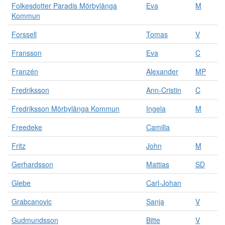
Folkesdotter Paradis Mörbylånga
Eva
M
Kommun
Forssell
Tomas
V
Fransson
Eva
C
Franzén
Alexander
MP
Fredriksson
Ann-Cristin
C
Fredriksson Mörbylånga Kommun
Ingela
M
Freedeke
Camilla
Fritz
John
M
Gerhardsson
Mattias
SD
Glebe
Carl-Johan
Grabcanovic
Sanja
V
Gudmundsson
Bitte
V