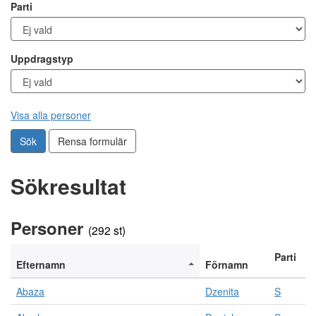
Parti
Uppdragstyp
Visa alla personer
Sök
Rensa formulär
Sökresultat
N
Personer
e
(292 st)
d
a
Parti
Efternamn
Förnamn
n
f
Abaza
Dzenita
S
ö
r