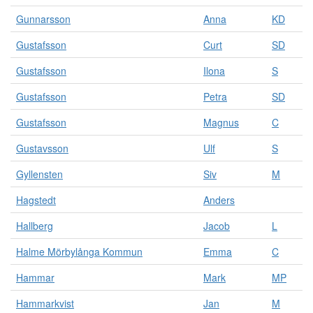
Gunnarsson
Anna
KD
Gustafsson
Curt
SD
Gustafsson
Ilona
S
Gustafsson
Petra
SD
Gustafsson
Magnus
C
Gustavsson
Ulf
S
Gyllensten
Siv
M
Hagstedt
Anders
Hallberg
Jacob
L
Halme Mörbylånga Kommun
Emma
C
Hammar
Mark
MP
Hammarkvist
Jan
M