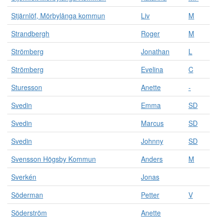
Stjärnlöf, Mörbylånga kommun
Liv
M
Strandbergh
Roger
M
Strömberg
Jonathan
L
Strömberg
Evelina
C
Sturesson
Anette
-
Svedin
Emma
SD
Svedin
Marcus
SD
Svedin
Johnny
SD
Svensson Högsby Kommun
Anders
M
Sverkén
Jonas
Söderman
Petter
V
Söderström
Anette