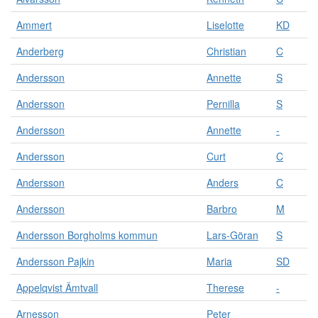
k
n
Ammert
Liselotte
KD
i
n
Anderberg
Christian
C
g
e
Andersson
Annette
S
n
.
Andersson
Pernilla
S
R
e
Andersson
Annette
-
s
Andersson
Curt
C
u
l
Andersson
Anders
C
t
a
Andersson
Barbro
M
t
e
Andersson Borgholms kommun
Lars-Göran
S
n
ä
Andersson Pajkin
Maria
SD
r
u
Appelqvist Ämtvall
Therese
-
p
Arnesson
Peter
p