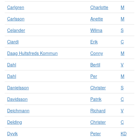
s
Carlgren
Charlotte
M
o
n
Carlsson
Anette
M
e
Celander
Wilma
S
r
.
Ciardi
Erik
C
Daag Hultsfreds Kommun
Conny
M
Dahl
Bertil
V
Dahl
Per
M
Danielsson
Christer
S
Davidsson
Patrik
C
Deichmann
Richard
V
Delding
Christer
C
Dyvik
Peter
KD