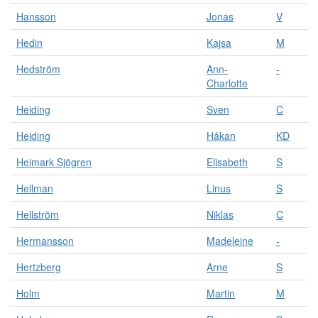
Hansson
Jonas
V
Hedin
Kajsa
M
Hedström
Ann-
-
Charlotte
Heiding
Sven
C
Heiding
Håkan
KD
Heimark Sjögren
Elisabeth
S
Hellman
Linus
S
Hellström
Niklas
C
Hermansson
Madeleine
-
Hertzberg
Arne
S
Holm
Martin
M