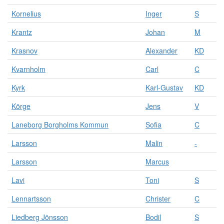
Kornelius
Inger
S
Krantz
Johan
M
Krasnov
Alexander
KD
Kvarnholm
Carl
C
Kyrk
Karl-Gustav
KD
Körge
Jens
V
Laneborg Borgholms Kommun
Sofia
C
Larsson
Malin
-
Larsson
Marcus
Lavi
Toni
S
Lennartsson
Christer
C
Liedberg Jönsson
Bodil
S