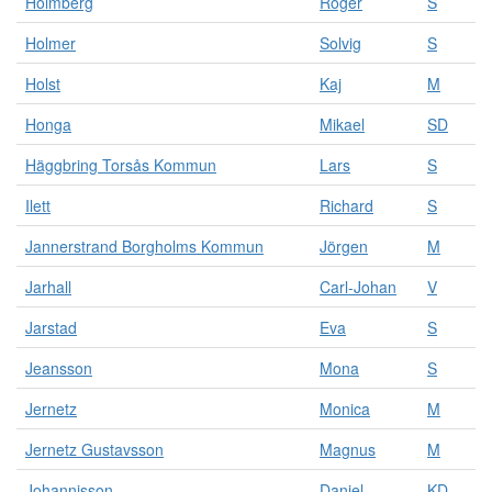
Holmberg
Roger
S
Holmer
Solvig
S
Holst
Kaj
M
Honga
Mikael
SD
Häggbring Torsås Kommun
Lars
S
Ilett
Richard
S
Jannerstrand Borgholms Kommun
Jörgen
M
Jarhall
Carl-Johan
V
Jarstad
Eva
S
Jeansson
Mona
S
Jernetz
Monica
M
Jernetz Gustavsson
Magnus
M
Johannisson
Daniel
KD