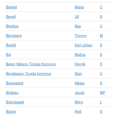
s
o
Betelid
Maria
C
m
Bexell
Ulf
S
o
r
Bigelius
Åsa
C
g
a
Blomberg
Tommy
M
n
i
Bodell
Karl-Johan
S
s
a
Boj
Malina
S
t
i
Bokor Nilsson Torsås Kommun
Henrik
S
o
Bondesson Torsås kommun
Sten
C
n
e
Brevestedt
Niklas
S
r
o
Brideau
Jacob
MP
c
h
Brändewall
Björn
L
p
e
Bülow
Kjell
S
r