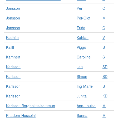
Jonsson
Per
C
Jonsson
Per-Olof
M
Jonsson
Frida
C
Kadhim
Kahtan
V
Kaliff
Viggo
S
Kamnert
Caroline
S
Karlsson
Jan
SD
Karlsson
Simon
SD
Karlsson
Ing-Marie
S
Karlsson
Junita
KD
Karlsson Borgholms kommun
Ann-Louise
M
Khadem-Hosseini
Sanna
M