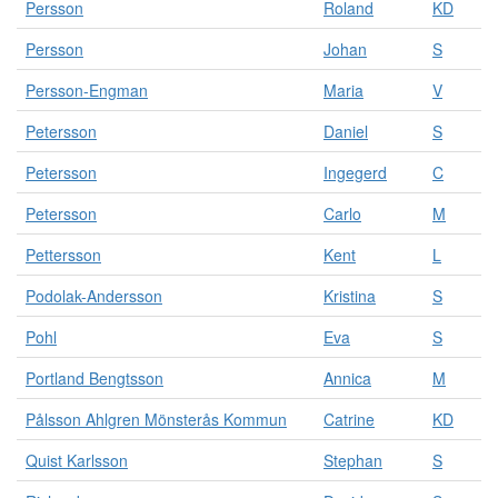
Persson
Roland
KD
Persson
Johan
S
Persson-Engman
Maria
V
Petersson
Daniel
S
Petersson
Ingegerd
C
Petersson
Carlo
M
Pettersson
Kent
L
Podolak-Andersson
Kristina
S
Pohl
Eva
S
Portland Bengtsson
Annica
M
Pålsson Ahlgren Mönsterås Kommun
Catrine
KD
Quist Karlsson
Stephan
S