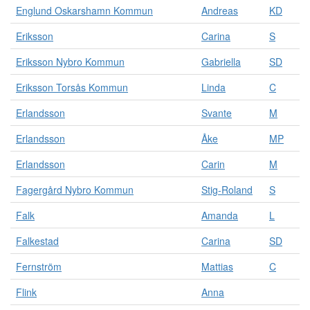
Englund Oskarshamn Kommun
Andreas
KD
Eriksson
Carina
S
Eriksson Nybro Kommun
Gabriella
SD
Eriksson Torsås Kommun
Linda
C
Erlandsson
Svante
M
Erlandsson
Åke
MP
Erlandsson
Carin
M
Fagergård Nybro Kommun
Stig-Roland
S
Falk
Amanda
L
Falkestad
Carina
SD
Fernström
Mattias
C
Flink
Anna