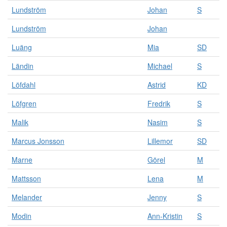
Lundström
Johan
S
Lundström
Johan
Luäng
Mia
SD
Ländin
Michael
S
Löfdahl
Astrid
KD
Löfgren
Fredrik
S
Malik
Nasim
S
Marcus Jonsson
Lillemor
SD
Marne
Görel
M
Mattsson
Lena
M
Melander
Jenny
S
Modin
Ann-Kristin
S