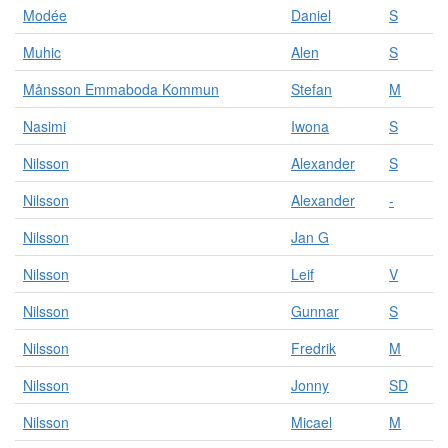
Modée
Daniel
S
Muhic
Alen
S
Månsson Emmaboda Kommun
Stefan
M
Nasimi
Iwona
S
Nilsson
Alexander
S
Nilsson
Alexander
-
Nilsson
Jan G
Nilsson
Leif
V
Nilsson
Gunnar
S
Nilsson
Fredrik
M
Nilsson
Jonny
SD
Nilsson
Micael
M