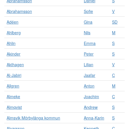
Abrahamsson
Daniel
S
v
i
Abrahamsson
Sofie
V
s
a
Adéen
Gina
SD
s
a
Ahlberg
Nils
M
l
Ahlin
Emma
S
l
a
Akinder
Peter
S
r
e
Akthagen
Lilian
V
s
u
Al-Jabiri
Jaafar
C
l
t
Allgren
Anton
M
a
t
Almeke
Joachim
C
f
ö
Almqvist
Andrew
S
r
Almsvik Mörbylånga kommun
Anna-Karin
S
s
ö
Alvarsson
Kenneth
C