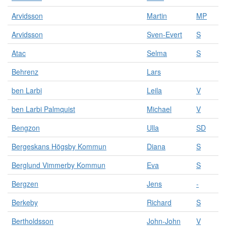
d
Arvidsson
Martin
MP
e
l
Arvidsson
Sven-Evert
S
a
d
Atac
Selma
S
e
i
Behrenz
Lars
o
l
ben Larbi
Leila
V
i
k
ben Larbi Palmquist
Michael
V
a
Bengzon
Ulla
SD
k
a
Bergeskans Högsby Kommun
Diana
S
t
e
Berglund Vimmerby Kommun
Eva
S
g
o
Bergzen
Jens
-
r
i
Berkeby
Richard
S
e
r
Bertholdsson
John-John
V