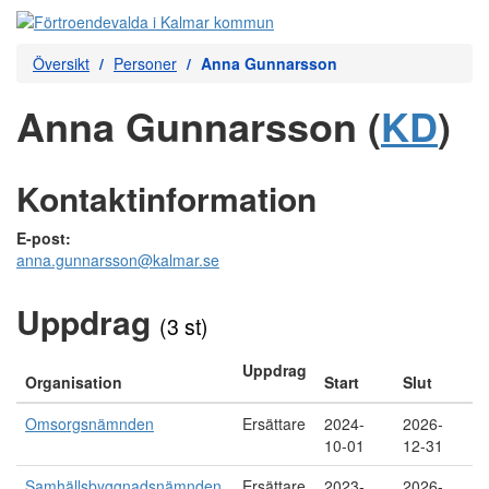
Översikt
Personer
Anna Gunnarsson
Anna Gunnarsson (
KD
)
Kontaktinformation
E-post:
anna.gunnarsson@kalmar.se
Uppdrag
(3 st)
Uppdrag
Organisation
Start
Slut
Omsorgsnämnden
Ersättare
2024-
2026-
10-01
12-31
Samhällsbyggnadsnämnden
Ersättare
2023-
2026-