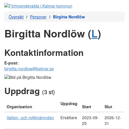
Översikt
Personer
Birgitta Nordlöw
Birgitta Nordlöw (
L
)
Kontaktinformation
E-post:
birgitta.nordlow@kalmar.se
Uppdrag
(3 st)
Uppdrag
Organisation
Start
Slut
Vatten- och miljönämnden
Ersättare
2023-09-
2026-12-
25
31