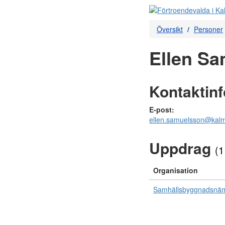
Översikt
Personer
Ellen Sa
Kontaktin
E-post:
ellen.samuelsson@kalm
Uppdrag
(1
Organisation
Samhällsbyggnadsnä