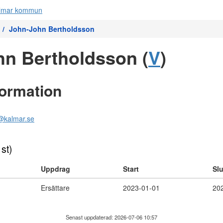
John-John Bertholdsson
n Bertholdsson (
V
)
formation
n@kalmar.se
 st)
Uppdrag
Start
Slu
Ersättare
2023-01-01
20
Senast uppdaterad: 2026-07-06 10:57