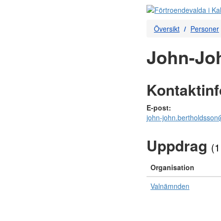
Översikt
Personer
John-Joh
Kontaktin
E-post:
john-john.bertholdsso
Uppdrag
(1
Organisation
Valnämnden