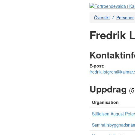
Översikt
Personer
Fredrik 
Kontaktin
E-post:
fredrik.lofgren@kalmar.
Uppdrag
(5
Organisation
Stiftelsen August Pet
Samhällsbyggnadsnä