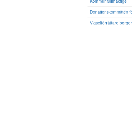
Kommunfullmäktige
Donationskommittén f
Vigselförrättare borger