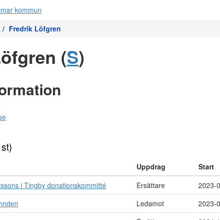
Fredrik Löfgren
Löfgren (
S
)
formation
se
 st)
Uppdrag
Start
erssons i Tingby donationskommitté
Ersättare
2023-
mnden
Ledamot
2023-