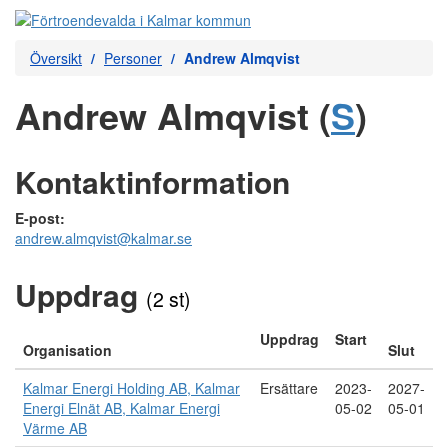
Översikt
Personer
Andrew Almqvist
Andrew Almqvist (
S
)
Kontaktinformation
E-post:
andrew.almqvist@kalmar.se
Uppdrag
(2 st)
Uppdrag
Start
Organisation
Slut
Kalmar Energi Holding AB, Kalmar
Ersättare
2023-
2027-
Energi Elnät AB, Kalmar Energi
05-02
05-01
Värme AB