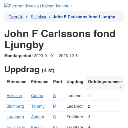
Översikt
Stiftelser
John F Carlssons fond Ljungby
John F Carlssons fond
Ljungby
Mandatperiod:
2023-01-01 - 2026-12-31
Uppdrag
(4 st)
Efternamn
Förnamn
Parti
Uppdrag
Ordningsnummer
Eriksson
Carina
S
Ledamot
1
Blomberg
Tommy
M
Ledamot
2
Lundberg
Anders
C
Ersättare
3
Edvinsson
Kerstin
KD
Ersättare
4