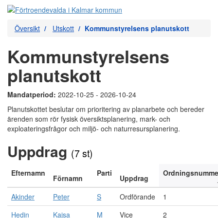
Översikt
Utskott
Kommunstyrelsens planutskott
Kommunstyrelsens
planutskott
Mandatperiod:
2022-10-25 - 2026-10-24
Planutskottet beslutar om prioritering av planarbete och bereder
ärenden som rör fysisk översiktsplanering, mark- och
exploateringsfrågor och miljö- och naturresursplanering.
Uppdrag
(7 st)
Efternamn
Parti
Ordningsnumme
Förnamn
Uppdrag
Akinder
Peter
S
Ordförande
1
Hedin
Kajsa
M
Vice
2