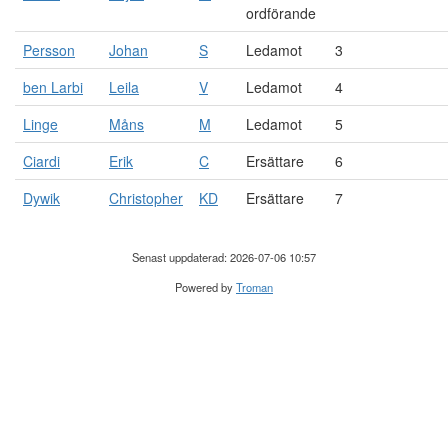
ordförande
Persson
Johan
S
Ledamot
3
ben Larbi
Leila
V
Ledamot
4
Linge
Måns
M
Ledamot
5
Ciardi
Erik
C
Ersättare
6
Dywik
Christopher
KD
Ersättare
7
Senast uppdaterad: 2026-07-06 10:57
Powered by
Troman