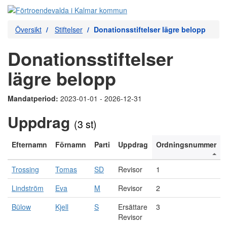
Översikt
Stiftelser
Donationsstiftelser lägre belopp
Donationsstiftelser
lägre belopp
Mandatperiod:
2023-01-01 - 2026-12-31
Uppdrag
(3 st)
Efternamn
Förnamn
Parti
Uppdrag
Ordningsnummer
Trossing
Tomas
SD
Revisor
1
Lindström
Eva
M
Revisor
2
Bülow
Kjell
S
Ersättare
3
Revisor